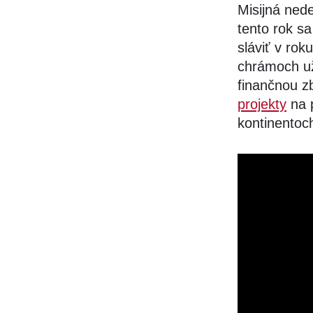
Misijná ned
tento rok s
sláviť v rok
chrámoch už
finančnou z
projekty
na 
kontinentoc