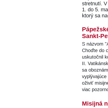
stretnutí. 
1. do 5. m
ktorý sa n
Pápežské
Sankt-Pe
S názvom "Ad
Choďte do c
uskutočnil k
II. Vatikáns
sa oboznámi
vyplývajúce 
oživiť misi
viac pozorno
Misijná 