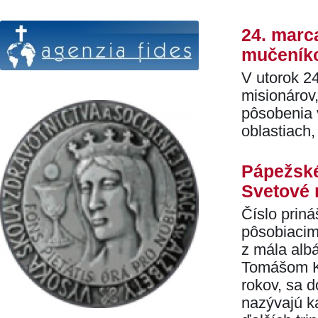
24. marc
mučeníko
V utorok 2
misionárov
pôsobenia v
oblastiach
Pápežské
Svetové 
Číslo priná
pôsobiacimi
z mála alb
Tomášom Ku
rokov, sa d
nazývajú ka