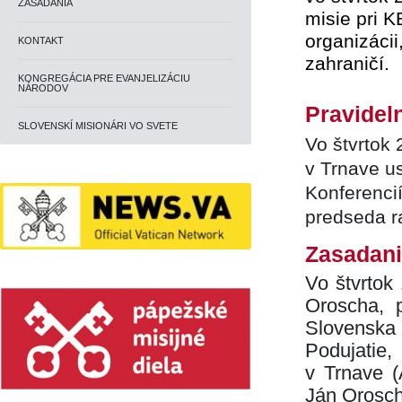
ZASADANIA
misie pri K
organizáci
KONTAKT
zahraničí.
KONGREGÁCIA PRE EVANJELIZÁCIU
NÁRODOV
Pravidel
SLOVENSKÍ MISIONÁRI VO SVETE
Vo štvrtok 
v Trnave us
Konferenci
predseda r
Zasadani
Vo štvrtok
Oroscha, 
Slovenska
Podujatie
v Trnave (
Ján Orosc