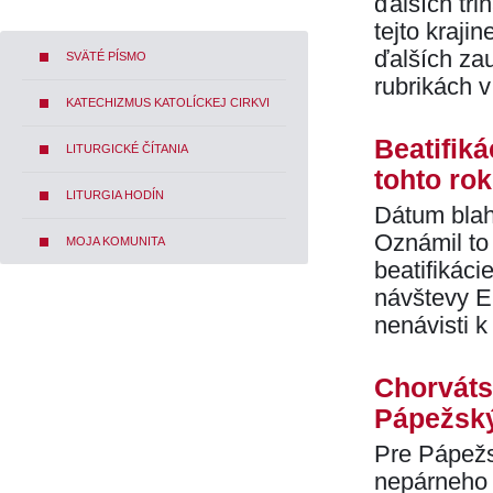
ďalších tri
tejto krajin
ďalších zau
SVÄTÉ PÍSMO
rubrikách v
KATECHIZMUS KATOLÍCKEJ CIRKVI
Beatifik
LITURGICKÉ ČÍTANIA
tohto ro
LITURGIA HODÍN
Dátum blah
Oznámil to
MOJA KOMUNITA
beatifikáci
návštevy E
nenávisti k
Chorvátsk
Pápežský
Pre Pápežs
nepárneho 