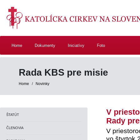
Home
Dokumenty
Iniciatívy
Foto
Rada KBS pre misie
Home
/
Novinky
V priest
ŠTATÚT
Rady pre
ČLENOVIA
V priestoro
vo štvrtok