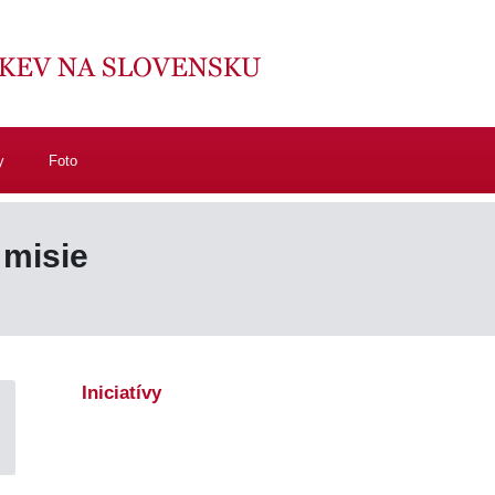
y
Foto
 misie
Iniciatívy