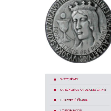
SVÄTÉ PÍSMO
KATECHIZMUS KATOLÍCKEJ CIRKVI
LITURGICKÉ ČÍTANIA
LITURGIA HODÍN