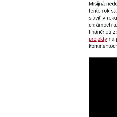
Misijná ned
tento rok s
sláviť v rok
chrámoch už
finančnou z
projekty
na 
kontinentoc