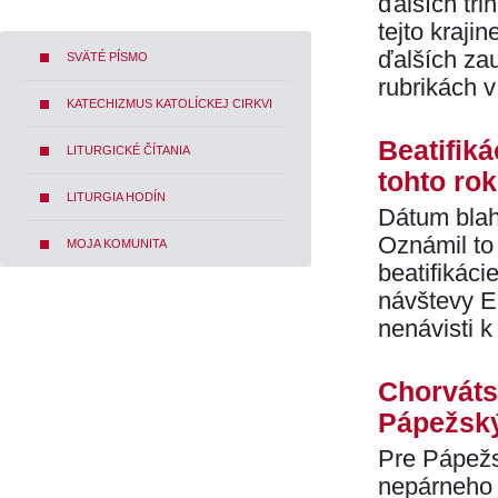
ďalších tri
tejto krajin
ďalších zau
SVÄTÉ PÍSMO
rubrikách v
KATECHIZMUS KATOLÍCKEJ CIRKVI
Beatifik
LITURGICKÉ ČÍTANIA
tohto ro
LITURGIA HODÍN
Dátum blah
Oznámil to
MOJA KOMUNITA
beatifikáci
návštevy E
nenávisti k
Chorvátsk
Pápežský
Pre Pápežs
nepárneho 