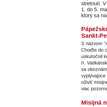
stretnutí. 
1. do 5. m
ktorý sa n
Pápežské
Sankt-Pe
S názvom "Ad
Choďte do c
uskutočnil k
II. Vatikáns
sa oboznámi
vyplývajúce 
oživiť misi
viac pozorno
Misijná 