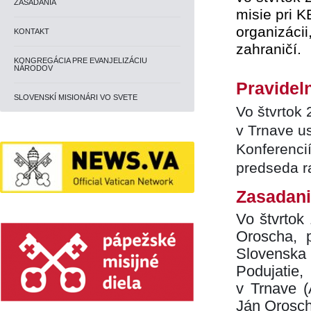
ZASADANIA
misie pri K
organizáci
KONTAKT
zahraničí.
KONGREGÁCIA PRE EVANJELIZÁCIU
NÁRODOV
Pravidel
SLOVENSKÍ MISIONÁRI VO SVETE
Vo štvrtok 
v Trnave us
Konferenci
predseda r
Zasadani
Vo štvrtok
Oroscha, 
Slovenska
Podujatie
v Trnave (
Ján Orosc