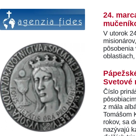
24. marc
mučeníko
V utorok 2
misionárov
pôsobenia v
oblastiach
Pápežské
Svetové 
Číslo priná
pôsobiacimi
z mála alb
Tomášom Ku
rokov, sa d
nazývajú ka