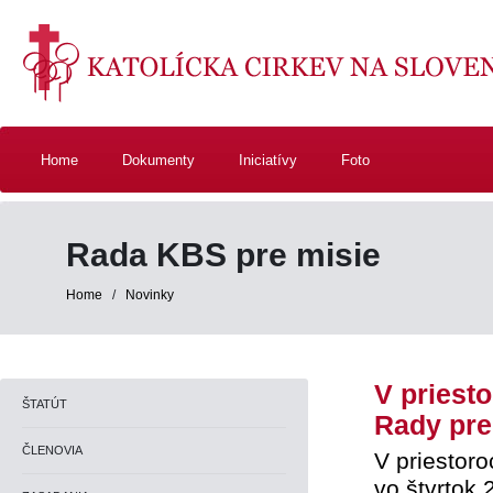
Home
Dokumenty
Iniciatívy
Foto
Rada KBS pre misie
Home
/
Novinky
V priest
ŠTATÚT
Rady pre
ČLENOVIA
V priestoro
vo štvrtok