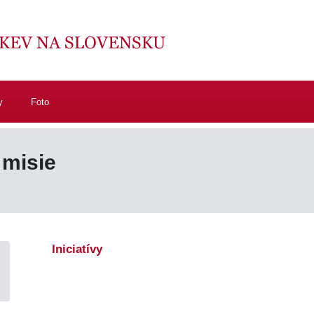
y
Foto
 misie
Iniciatívy