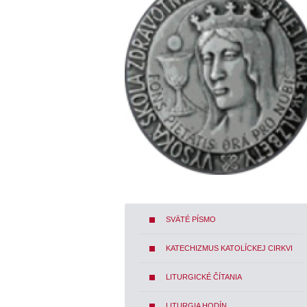
SVÄTÉ PÍSMO
KATECHIZMUS KATOLÍCKEJ CIRKVI
LITURGICKÉ ČÍTANIA
LITURGIA HODÍN